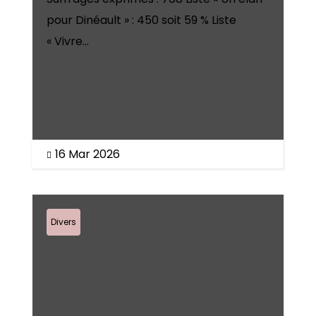
pour Dinéault » : 450 soit 59 % Liste
« Vivre...
16 Mar 2026

Divers