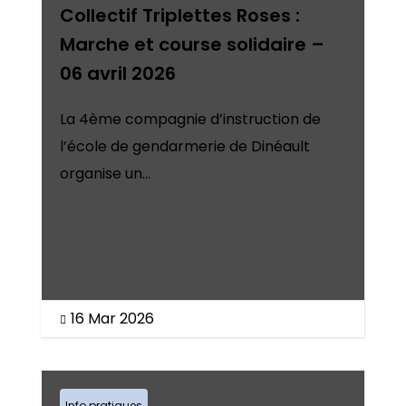
Collectif Triplettes Roses :
Marche et course solidaire –
06 avril 2026
La 4ème compagnie d’instruction de
l’école de gendarmerie de Dinéault
organise un...
16 Mar 2026

Info pratiques