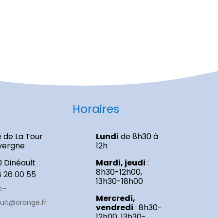
Horaires
e de La Tour
Lundi
de 8h30 à
vergne
12h
0 Dinéault
Mardi, jeudi
:
8h30-12h00,
8 26 00 55
13h30-18h00
e-
Mercredi,
ult@orange.fr
vendredi
: 8h30-
12h00, 13h30-