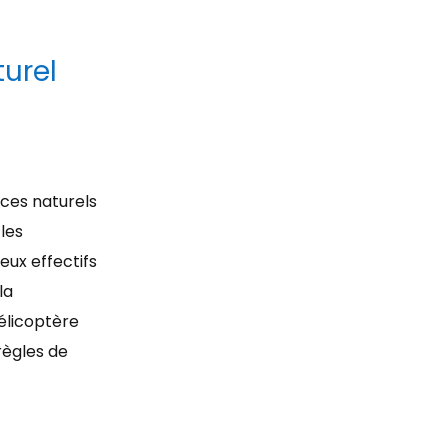
turel
aces naturels
 les
eux effectifs
la
élicoptère
règles de