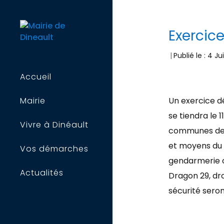
Exercice
|
Publié le : 4 J
Accueil
Un exercice d
Mairie
se tiendra le 
Vivre à Dinéault
communes de D
et moyens du 
Vos démarches
gendarmerie o
Actualités
Dragon 29, dro
sécurité sero