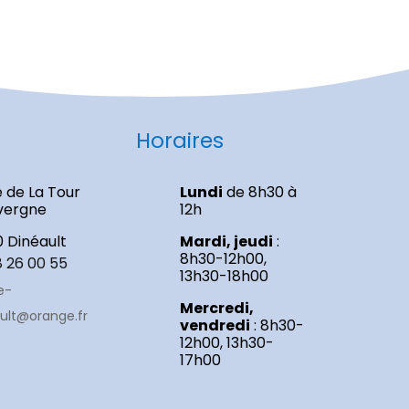
Horaires
e de La Tour
Lundi
de 8h30 à
vergne
12h
0 Dinéault
Mardi, jeudi
:
8h30-12h00,
8 26 00 55
13h30-18h00
e-
Mercredi,
ult@orange.fr
vendredi
: 8h30-
12h00, 13h30-
17h00