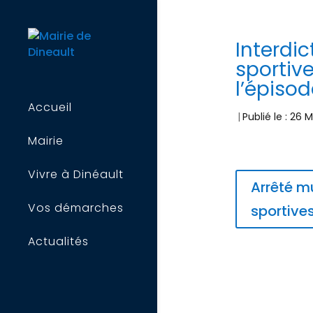
Interdi
sportive
l’épisod
Accueil
|
Publié le : 26 
Mairie
Vivre à Dinéault
Arrêté m
Vos démarches
sportives
Actualités