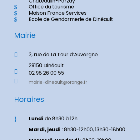
Châteaulin-Porzay
Office du tourisme
$
Maison France Services
$
Ecole de Gendarmerie de Dinéault
$
Mairie
3, rue de La Tour d’Auvergne

29150 Dinéault

02 98 26 00 55

mairie-dineault@orange.fr
Horaires
Lundi
de 8h30 à 12h
}
Mardi, jeudi
: 8h30-12h00, 13h30-18h00