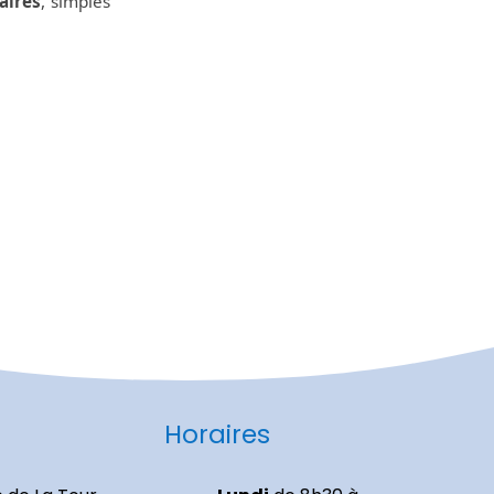
aires
, simples
Horaires