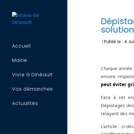
Dépistag
solution
|
Publié le : 4 J
Accueil
Mairie
Chaque année en
Vivre à Dinéault
encore respons
peut éviter gr
Vos démarches
Face à cet en
Actualités
Dépistages des
relayant des m
L’article ci