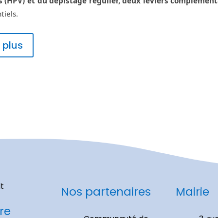
s (HPV) et du dépistage régulier, deux leviers complément
tiels.
 plus
Nos partenaires
Mairie
re