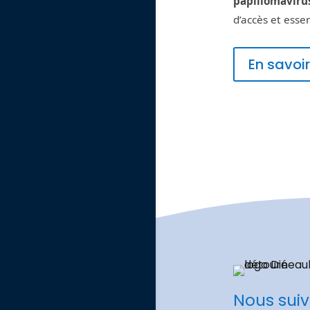
papillomaviru
d’accès et essen
En savoir
Nous suiv